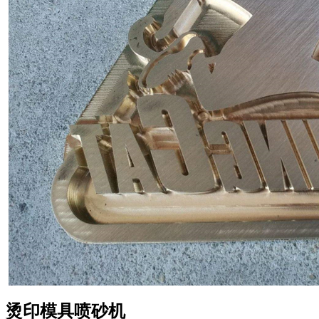
烫印模具喷砂机