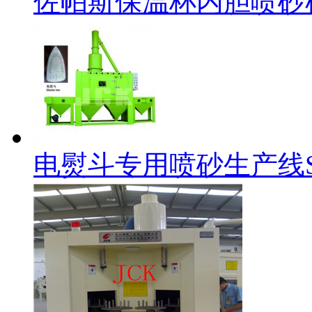
佐帕斯保温杯内胆喷砂
电熨斗专用喷砂生产线SS60