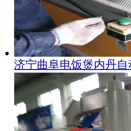
济宁曲阜电饭煲内丹自