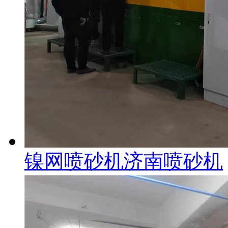
镍网喷砂机济南喷砂机