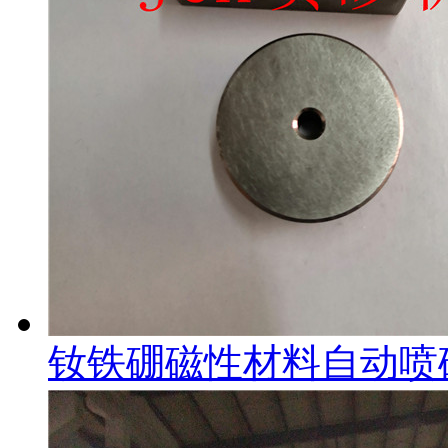
钕铁硼磁性材料自动喷