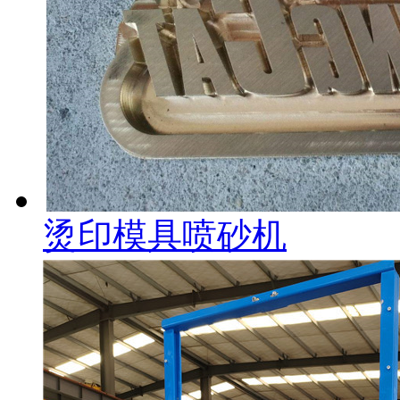
烫印模具喷砂机