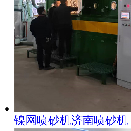
镍网喷砂机济南喷砂机